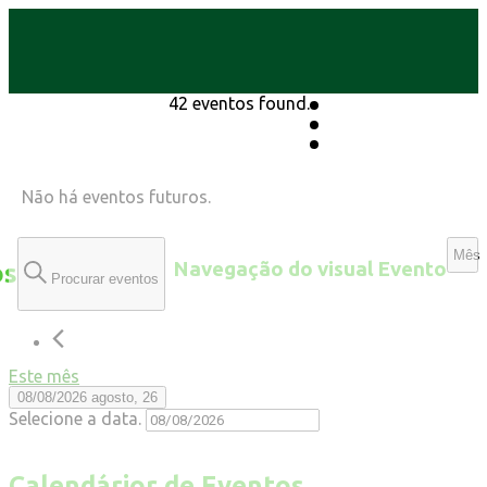
42 eventos found.
Não há eventos futuros.
Mês
Navegação do visual Evento
os
Procurar eventos
Este mês
08/08/2026
agosto, 26
Selecione a data.
Calendárior de Eventos