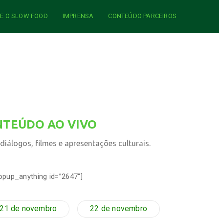
IE O SLOW FOOD
IMPRENSA
CONTEÚDO PARCEIROS
NTEÚDO AO VIVO
iálogos, filmes e apresentações culturais.
opup_anything id=”2647″]
21 de novembro
22 de novembro