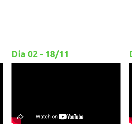
to Bioma Caatinga
enise Cardoso, com moderação de Marcelo Terça-Nada
Dia 02 - 18/11